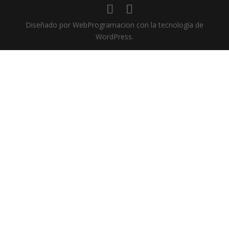
Diseñado por WebProgramacion con la tecnología de
WordPress.