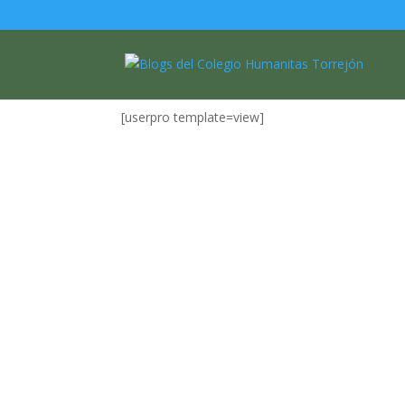
Mi perfil
[userpro template=view]