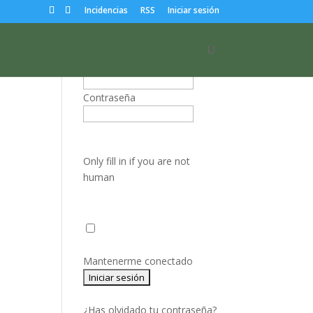
Incidencias
RSS
Iniciar sesión
Nombre de usuario o correo
electrónico:
Contraseña
Only fill in if you are not
human
Mantenerme conectado
¿Has olvidado tu contraseña?