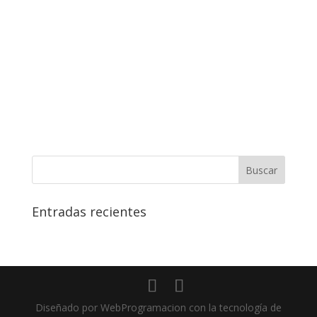
Mantenerme conectado
¿Has olvidado tu contraseña?
Entradas recientes
Diseñado por WebProgramacion con la tecnología de