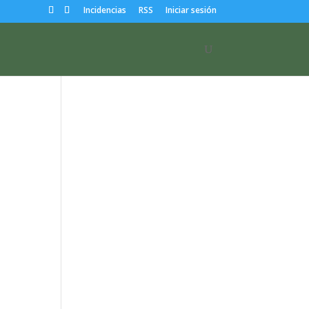
Incidencias
RSS
Iniciar sesión
Nombre de usuario o
correo electrónico:
Contraseña
Mantenerme
conectado